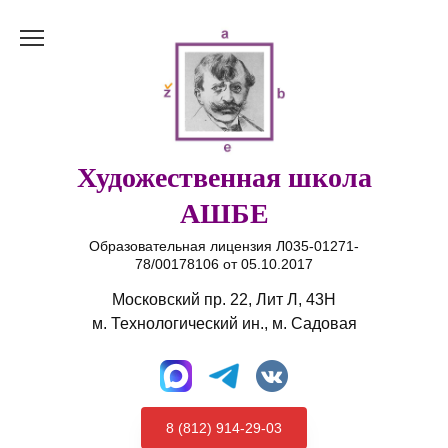
Перейти
к
содержанию
Художественная школа
АШБЕ
Образовательная лицензия Л035-01271-
78/00178106 от 05.10.2017
Московский пр. 22, Лит Л, 43Н
м. Технологический ин., м. Садовая
8 (812) 914-29-03