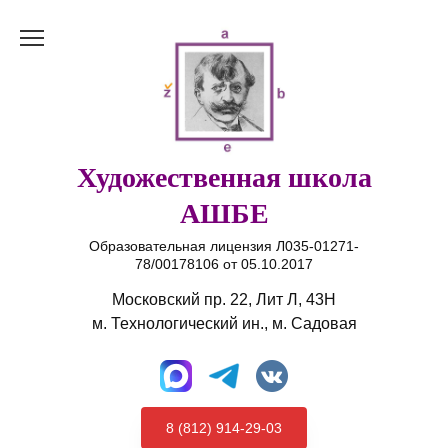
Перейти
к
содержанию
Художественная школа
АШБЕ
Образовательная лицензия Л035-01271-
78/00178106 от 05.10.2017
Московский пр. 22, Лит Л, 43Н
м. Технологический ин., м. Садовая
8 (812) 914-29-03