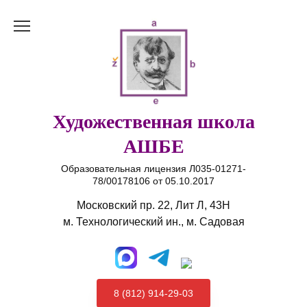
Перейти
к
содержанию
Художественная школа
АШБЕ
Образовательная лицензия Л035-01271-
78/00178106 от 05.10.2017
Московский пр. 22, Лит Л, 43Н
м. Технологический ин., м. Садовая
8 (812) 914-29-03